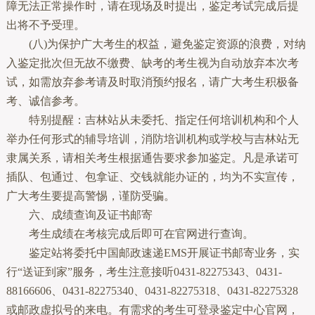
障无法正常操作时，请在现场及时提出，鉴定考试完成后提
出将不予受理。
(八)为保护广大考生的权益，避免鉴定资源的浪费，对纳
入鉴定批次但无故不缴费、缺考的考生视为自动放弃本次考
试，如需放弃参考请及时取消预约报名，请广大考生积极备
考、诚信参考。
特别提醒：吉林站从未委托、指定任何培训机构和个人
举办任何形式的辅导培训，消防培训机构或学校与吉林站无
隶属关系，请相关考生根据通告要求参加鉴定。凡是承诺可
插队、包通过、包拿证、交钱就能办证的，均为不实宣传，
广大考生要提高警惕，谨防受骗。
六、成绩查询及证书邮寄
考生成绩在考核完成后即可在官网进行查询。
鉴定站将委托中国邮政速递EMS开展证书邮寄业务，实
行“送证到家”服务，考生注意接听0431-82275343、0431-
88166606、0431-82275340、0431-82275318、0431-82275328
或邮政虚拟号的来电。有需求的考生可登录鉴定中心官网，