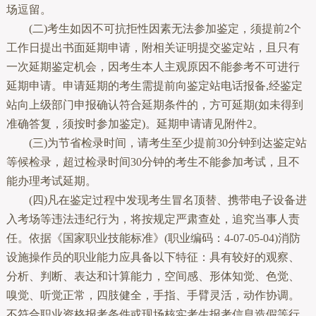
场逗留。
(二)考生如因不可抗拒性因素无法参加鉴定，须提前2个
工作日提出书面延期申请，附相关证明提交鉴定站，且只有
一次延期鉴定机会，因考生本人主观原因不能参考不可进行
延期申请。申请延期的考生需提前向鉴定站电话报备,经鉴定
站向上级部门申报确认符合延期条件的，方可延期(如未得到
准确答复，须按时参加鉴定)。延期申请请见附件2。
(三)为节省检录时间，请考生至少提前30分钟到达鉴定站
等候检录，超过检录时间30分钟的考生不能参加考试，且不
能办理考试延期。
(四)凡在鉴定过程中发现考生冒名顶替、携带电子设备进
入考场等违法违纪行为，将按规定严肃查处，追究当事人责
任。依据《国家职业技能标准》(职业编码：4-07-05-04)消防
设施操作员的职业能力应具备以下特征：具有较好的观察、
分析、判断、表达和计算能力，空间感、形体知觉、色觉、
嗅觉、听觉正常，四肢健全，手指、手臂灵活，动作协调。
不符合职业资格报考条件或现场核实考生报考信息造假等行