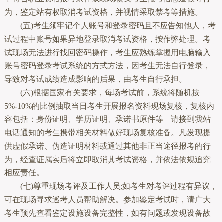
为，鉴定站有权取消考试资格，并视情采取禁考等措施。
(五)考生须牢记个人账号和登录密码且不应告知他人，考
试过程中账号如果异地登录取消考试资格，按作弊处理。考
试现场无法进行找回密码操作，考生应熟练掌握用电脑输入
账号密码登录考试系统的方式方法，因考生无法自行登录，
导致对考试成绩造成影响的后果，由考生自行承担。
(六)根据国家有关要求，每场考试前，系统将随机按
5%-10%的比例抽取当日考生开展报名资料现场复核，复核内
容包括：身份证明、学历证明、承诺书原件等，请接到我站
电话通知的考生携带相关材料做好现场复核准备。凡发现提
供虚假承诺、伪造证明材料或通过其他非正当途径报考的行
为，经查证属实后将立即取消其考试资格，并依法依规追究
相应责任。
(七)尊重现场考评及工作人员;如考生对考评过程有异议，
可在现场寻求巡考人员帮助解决。参加鉴定考试时，请广大
考生预先查看鉴定设施设备完整性，如有问题或发现设备故