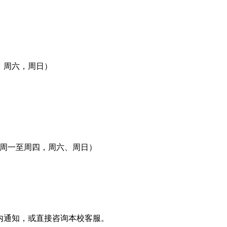
四，周六，周日）
17（周一至周四，周六、周日）
内通知，或直接咨询本校客服。