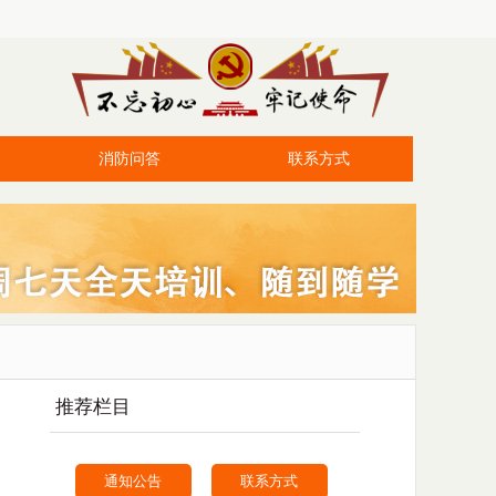
消防问答
联系方式
推荐栏目
通知公告
联系方式