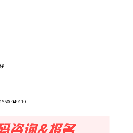
2楼
15500049119