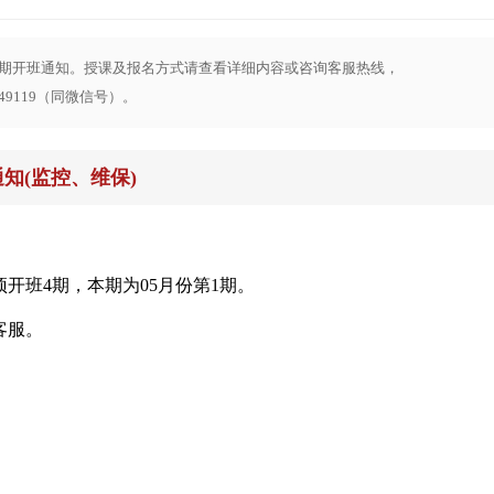
第1期开班通知。授课及报名方式请查看详细内容或咨询客服热线，
500049119（同微信号）。
通知(监控、维保)
预开班4期，本期为05月份第1期。
客服。