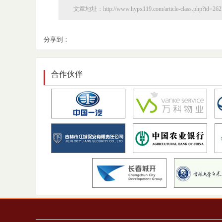
文章地址：http://www.hypx119.com/article-class.php?id=262
分享到：
合作伙伴