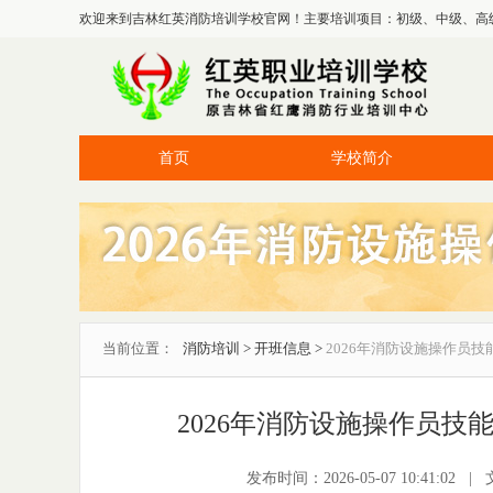
欢迎来到吉林红英消防培训学校官网！主要培训项目：初级、中级、高
首页
学校简介
当前位置：
消防培训
>
开班信息
>
2026年消防设施操作员技
2026年消防设施操作员技
发布时间：2026-05-07 10:41:02
|