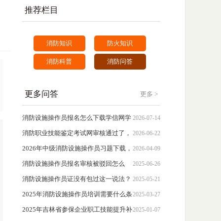
推荐栏目
消防知识
防火知识
消防科普
消防问答
更多问答
更多 >
消防设施操作员报名怎么下载学信网学
2026-07-14
历证明？
消防职业技能鉴定考试网审核通过了，
2026-06-22
但想换照片怎么办？
2026年中级消防设施操作员习题下载，
2026-04-09
含答案解析
消防设施操作员报名审核被驳回怎么
2025-06-26
办？
消防设施操作员证没有包过这一说法？
2025-05-21
2025年消防设施操作员培训需要什么条
2025-03-27
件？消防培训报名条件查询
2025年吉林省参保企业职工技能提升补
2025-01-07