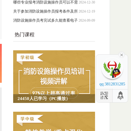
贴标准
哪些专业报考消防设施操作员可以不需
2024-12-30
要工作年限？
关于参加消防设施操作员报考条件及所
2024-12-19
需材料说明
消防设施操作员考完试多久能查看电子
2024-09-09
证？
热门课程
qq:3812831285
24450人已学习（PC播放）