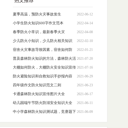
热文推荐
夏季高温，预防火灾事故发生
2022-06-12
小学生防火知识600字作文范本
2022-04-14
春季防火小常识，最新春季火灾
2022-04-08
少儿防火小知识，少儿防火相关知识
2022-02-10
宿舍火灾事故导致因素，宿舍如何防
2022-01-21
火?
普及森林防火知识的方法，森林防火活
2021-07-20
动建议心得体会
大棚如何防火，大棚防火安全知识宣传
2021-07-16
防火避险知识和自救知识手抄报内容
2021-06-29
四年级作文防火知识范文二则
2021-06-23
卡通森林防火知识宣传图片大全
2021-06-17
幼儿园端午节防火防溺安全知识大全
2021-06-11
中小学森林防火知识测试题，竞赛题下
2021-06-09
载含答案