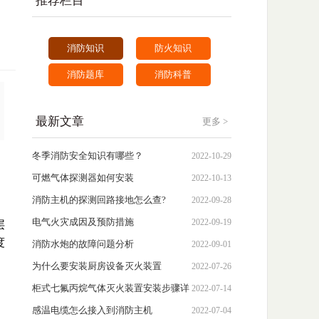
推荐栏目
消防知识
防火知识
消防题库
消防科普
最新文章
更多 >
冬季消防安全知识有哪些？
2022-10-29
可燃气体探测器如何安装
2022-10-13
消防主机的探测回路接地怎么查?
2022-09-28
电气火灾成因及预防措施
2022-09-19
层
度
消防水炮的故障问题分析
2022-09-01
为什么要安装厨房设备灭火装置
2022-07-26
柜式七氟丙烷气体灭火装置安装步骤详
2022-07-14
解
感温电缆怎么接入到消防主机
2022-07-04