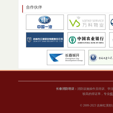
合作伙伴
长春消防培训：
消防设施操作员培训、学
较高的得证率，专业
模
© 2009-2023 吉林红英职业培训