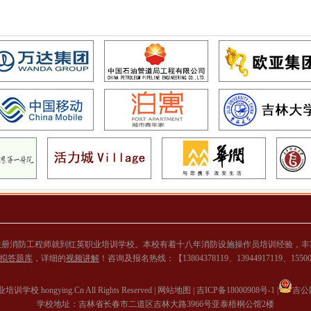
注册消防工程师就到红英职业培训学校。本校有着十八年消防设施操作员培训经验，丰
拟答题库
，详细的
视频讲解
！咨询及报名热线：【13804378119、13944917119、155
学校 hongying.Cn All Rights Reserved |
网站地图 |
吉ICP备18000908号-1 |
吉公网
学校地址：吉林省长春市二道区吉林大路3966号亚泰梧桐公馆2楼