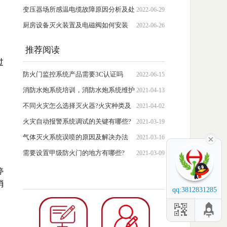
变压器场所感温电缆故障原因分析及处
2022-06-29
理措施
厨房设备灭火装置及电磁阀如何安装
2022-06-26
推荐阅读
过
防火门监控系统产品需要3C认证吗
2022-06-15
消防水炮系统培训，消防水炮系统维护
2021-04-13
与保养
不同火灾怎么选择灭火器?火灾种类及
2021-04-02
灭火器选择
火灾自动报警系统调试的关键有哪些?
2021-03-19
气体灭火系统误喷的原因及解决办法
2021-03-16
需要设置甲级防火门的地方有哪些?
2021-03-09
停
消
qq:3812831285