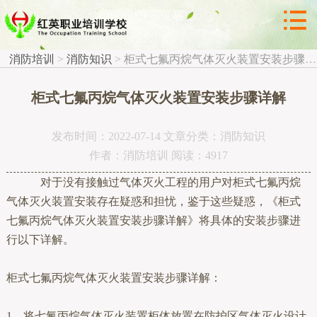



消防知识
消防培训
>
消防知识
>
柜式七氟丙烷气体灭火装置安装步骤详解
柜式七氟丙烷气体灭火装置安装步骤详解
发布时间：2022-07-14 文章分类：消防知识
作者：消防培训 阅读：4917
对于没有接触过气体灭火工程的用户对柜式七氟丙烷
气体灭火装置安装存在疑惑和担忧，鉴于这些疑惑，《柜式
七氟丙烷气体灭火装置安装步骤详解》将具体的安装步骤进
行以下详解。
柜式七氟丙烷气体灭火装置安装步骤详解：
1、将七氟丙烷气体灭火装置柜体放置在防护区气体灭火设计