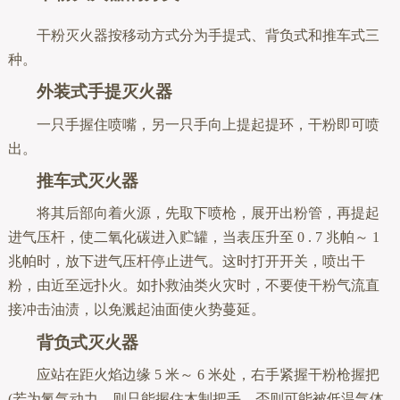
干粉灭火器按移动方式分为手提式、背负式和推车式三
种。
外装式手提灭火器
一只手握住喷嘴，另一只手向上提起提环，干粉即可喷
出。
推车式灭火器
将其后部向着火源，先取下喷枪，展开出粉管，再提起
进气压杆，使二氧化碳进入贮罐，当表压升至 0 . 7 兆帕～ 1
兆帕时，放下进气压杆停止进气。这时打开开关，喷出干
粉，由近至远扑火。如扑救油类火灾时，不要使干粉气流直
接冲击油渍，以免溅起油面使火势蔓延。
背负式灭火器
应站在距火焰边缘 5 米～ 6 米处，右手紧握干粉枪握把
(若为氮气动力，则只能握住木制把手，否则可能被低温气体