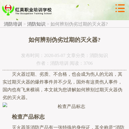



消防知识
消防培训
>
消防知识
>
如何辨别伪劣过期的灭火器?
如何辨别伪劣过期的灭火器?
发布时间：2020-05-07 文章分类：消防知识
作者：消防培训 阅读：3706
灭火器过期、劣质、不合格，也会成为伤人的元凶，其
实过期灭火器的爆炸事件并不少见，国外有这类伤人事件，
国内也有飞来横祸，本文就为您讲解如何辨别过期灭火器伪
劣的灭火器。
检查产品标志
灭火器等消防产品有一张特殊的身份证，其全称是“消防