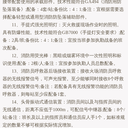
腰带配套使用的承载部件。技术性能符合GA494《消防用防
坠落装备》;配备：4套/站;备份比：4：1;备注：宜根据需要选
择配备轻型或通用型消防防坠落辅助部件。
11、手提式强光照明灯：灭火救援现场作业时的照明。
具有防爆性能。技术性能符合GB7000《手提灯安全要求》;配
备：2具/班;备份比：4：1;备注：宜按当班参加执勤战备的班
次配备。
12、消防用荧光棒：黑暗或烟雾环境中一次性照明和标
识使用;配备：2根/人;备注：宜按参加执勤人员总数配备。
13、消防员呼救器后场接收装置：接收火场消防员呼救
器的无线报警信号，可声光报警。至少能够同时接收8个呼救
器的无线报警信号;备注：若配备具有无线报警功能的消防员
呼救器，则每站至少应配备1套。
14、头骨振动式通信装置：消防员间以及与指挥员间的
无线通信，距离不应低于1000m，可配信号中继器;配备：8个/
站;备注：班长及以上的指挥员和通信员应人手1个，如标准规
定的数量不够可根据实际情况增加。