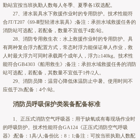
勤站宜按当班执勤人数每人冬季、夏季各1双选配。
27、潜水装具水下救援作业时的专用防护。技术性能符
合JT/T207《69-Ⅲ型轻潜水装具》;备注：承担水域救援任务的
消防站可选配，若配备，数量不宜低于4套/站。
28、消防专用救生衣：水上救援作业时的专用防护。具
有两种复合浮力配置方式，常态时浮力能保证单人作业，救
人时最大浮力可同时承载两个成年人，浮力≥140kg。技术性
能符合GB4303《船用救生》;备注：承担水域救援任务的消防
站可选配，若配备，其数量不宜低于1件/2人。
29、消防员降：温背心降低体温防止中暑。使用时间不
应低于2h;配备：4个/站。
消防员呼吸保护类装备配备标准
1、正压式消防空气呼吸器：用于缺氧或有毒现场作业时
的呼吸防护。技术性能符合GA124《正压式消防空气呼吸
器》;配备：1具/人;备份比：8：1;备注：可按当班执勤人数配