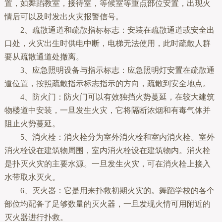
置，如舞蹈教室，接待室，等候室等重点部位安置，出现火
情后可以及时发出火灾报警信号。
2、疏散通道和疏散指标标志：安装在疏散通道或安全出
口处，火灾出生时供电中断，电梯无法使用，此时疏散人群
要从疏散通道处撤离。
3、应急照明设备与指示标志：应急照明灯安置在疏散通
道位置，按照疏散指示标志指示的方向，疏散到安全地点。
4、防火门：防火门可以有效独挡火势蔓延，在较大建筑
物楼道中安装，一旦发生火灾，它将隔断浓烟和有毒气体并
阻止火势蔓延。
5、消火栓：消火栓分为室外消火栓和室内消火栓。室外
消火栓设在建筑物周围，室内消火栓设在建筑物内。消火栓
是扑灭火灾的主要水源。一旦发生火灾，可在消火栓上接入
水带取水灭火。
6、灭火器：它是用来扑救初期火灾的。舞蹈学校的各个
部位均配备了足够数量的灭火器，一旦发现火情可用附近的
灭火器进行扑救。