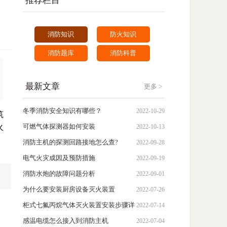
推荐栏目
消防知识
防火知识
消防题库
消防科普
最新文章
更多 >
冬季消防安全知识有哪些？
2022-10-29
筑
火
可燃气体探测器如何安装
2022-10-13
消防主机的探测回路接地怎么查?
2022-09-28
电气火灾成因及预防措施
2022-09-19
消防水炮的故障问题分析
2022-09-01
为什么要安装厨房设备灭火装置
2022-07-26
柜式七氟丙烷气体灭火装置安装步骤详
2022-07-14
解
感温电缆怎么接入到消防主机
2022-07-04