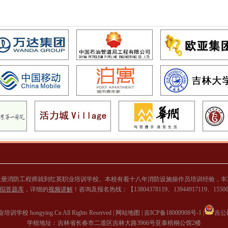
注册消防工程师就到红英职业培训学校。本校有着十八年消防设施操作员培训经验，丰
拟答题库
，详细的
视频讲解
！咨询及报名热线：【13804378119、13944917119、155
学校 hongying.Cn All Rights Reserved |
网站地图 |
吉ICP备18000908号-1 |
吉公网
学校地址：吉林省长春市二道区吉林大路3966号亚泰梧桐公馆2楼