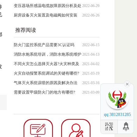
变压器场所感温电缆故障原因分析及处
2022-06-29
养
见
理措施
厨房设备灭火装置及电磁阀如何安装
2022-06-26
推荐阅读
都
防火门监控系统产品需要3C认证吗
2022-06-15
消防水炮系统培训，消防水炮系统维护
2021-04-13
与保养
不同火灾怎么选择灭火器?火灾种类及
2021-04-02
发
灭火器选择
火灾自动报警系统调试的关键有哪些?
2021-03-19
气体灭火系统误喷的原因及解决办法
2021-03-16
需要设置甲级防火门的地方有哪些?
2021-03-09
qq:3812831285