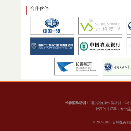
合作伙伴
长春消防培训：
消防设施操作员培训、学
较高的得证率，专业
模
© 2009-2023 吉林红英职业培训