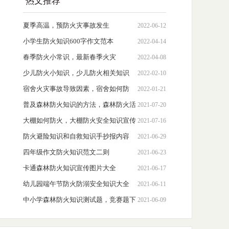
热文推荐
夏季高温，预防火灾事故发生
2022-06-12
小学生防火知识600字作文范本
2022-04-14
春季防火小常识，最新春季火灾
2022-04-08
少儿防火小知识，少儿防火相关知识
2022-02-10
宿舍火灾事故导致因素，宿舍如何防
2022-01-21
火?
普及森林防火知识的方法，森林防火活
2021-07-20
动建议心得体会
大棚如何防火，大棚防火安全知识宣传
2021-07-16
防火避险知识和自救知识手抄报内容
2021-06-29
四年级作文防火知识范文二则
2021-06-23
卡通森林防火知识宣传图片大全
2021-06-17
幼儿园端午节防火防溺安全知识大全
2021-06-11
中小学森林防火知识测试题，竞赛题下
2021-06-09
载含答案