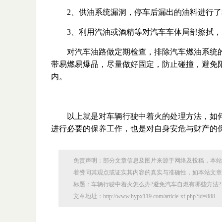
2、供油系统漏洞，停车后漏出的油料进行了
3、利用汽油或酒精等对汽车车体局部擦拭，
对汽车油路做定期检查，排除汽车燃油系统
带易燃易爆品，尽量做好固定，防止碰撞，避免
内。
以上就是对车辆行驶中着火的处理方法，如
进行必要的保养工作，也是对自身安危与财产的
免责声明：部分文章信息及图片来源于网络及投稿，本站
着赞同其观点或证实其内容的真实与准确性，如本站文章
标题：车辆行驶中着火怎么办?避免汽车自燃有哪些方法?
文章地址：http://www.hypx119.com/article-xf.php?id=888