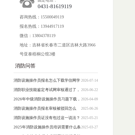
固定电话：
0431-81619119
咨询热线：15500049119
报名热线：13944917119
微信：13804378119
地址：吉林省长春市二道区吉林大路3966
号亚泰梧桐公馆2楼
消防问答
消防设施操作员报名怎么下载学信网学
2026-07-14
历证明？
消防职业技能鉴定考试网审核通过了，
2026-06-22
但想换照片怎么办？
2026年中级消防设施操作员习题下载，
2026-04-09
含答案解析
消防设施操作员报名审核被驳回怎么
2025-06-26
办？
消防设施操作员证没有包过这一说法？
2025-05-21
2025年消防设施操作员培训需要什么条
2025-03-27