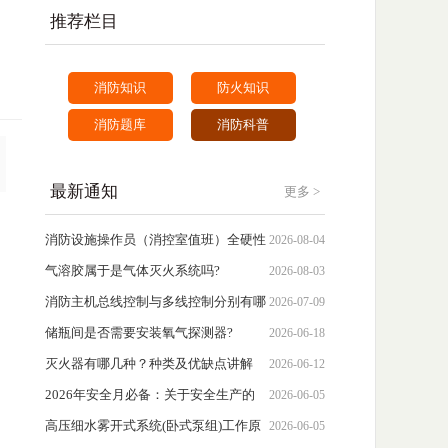
推荐栏目
消防知识
防火知识
消防题库
消防科普
最新通知
更多 >
消防设施操作员（消控室值班）全硬性
2026-08-04
要求指南
气溶胶属于是气体灭火系统吗?
2026-08-03
消防主机总线控制与多线控制分别有哪
2026-07-09
些优缺点？
储瓶间是否需要安装氧气探测器?
2026-06-18
灭火器有哪几种？种类及优缺点讲解
2026-06-12
（一张图说明）
2026年安全月必备：关于安全生产的
2026-06-05
100个常识
高压细水雾开式系统(卧式泵组)工作原
2026-06-05