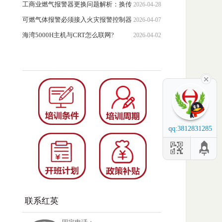
理及灭火流程详解
工商业燃气报警器更换问题解析：换传
2026-04-28
感器还是换整机?
可燃气体报警必须接入火灾报警控制器
2026-04-07
吗？
海湾5000H主机与CRT怎么联网?
2026-04-02
消
qq:3812831285
联系红英