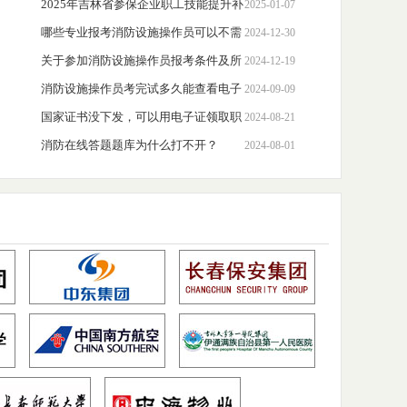
件？消防培训报名条件查询
2025年吉林省参保企业职工技能提升补
2025-01-07
贴标准
哪些专业报考消防设施操作员可以不需
2024-12-30
要工作年限？
关于参加消防设施操作员报考条件及所
2024-12-19
需材料说明
消防设施操作员考完试多久能查看电子
2024-09-09
证？
国家证书没下发，可以用电子证领取职
2024-08-21
业技能补贴吗？
消防在线答题题库为什么打不开？
2024-08-01