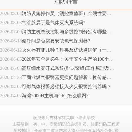
消防科普
2026-08-04
消防设施操作员（消控室值班）全硬性要求指南
2026-08-03
气溶胶属于是气体灭火系统吗?
2026-07-09
消防主机总线控制与多线控制分别有哪些优缺点？
2026-06-18
储瓶间是否需要安装氧气探测器?
2026-06-12
灭火器有哪几种？种类及优缺点讲解（一张图说明）
2026-06-05
2026年安全月必备：关于安全生产的100个常识
2026-06-05
高压细水雾开式系统(卧式泵组)工作原理及灭火流程详解
2026-04-28
工商业燃气报警器更换问题解析：换传感器还是换整机?
2026-04-07
可燃气体报警必须接入火灾报警控制器吗？
2026-04-02
海湾5000H主机与CRT怎么联网?
欢迎来到吉林省红英职业培训学校！
主要培训：初、中、高级消防设施操作员、注册消防工程师
学校地址：长春市二道区吉林大路3966号亚泰梧桐公馆2楼