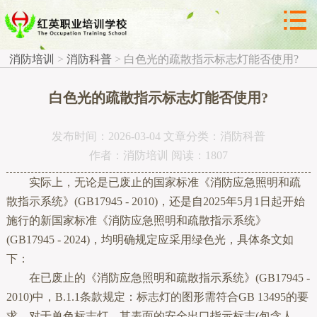



消防科普
消防培训
>
消防科普
>
白色光的疏散指示标志灯能否使用?
白色光的疏散指示标志灯能否使用?
发布时间：2026-03-04 文章分类：消防科普
作者：消防培训 阅读：1807
实际上，无论是已废止的国家标准《消防应急照明和疏
散指示系统》(GB17945 - 2010)，还是自2025年5月1日起开始
施行的新国家标准《消防应急照明和疏散指示系统》
(GB17945 - 2024)，均明确规定应采用绿色光，具体条文如
下：
在已废止的《消防应急照明和疏散指示系统》(GB17945 -
2010)中，B.1.1条款规定：标志灯的图形需符合GB 13495的要
求。对于单色标志灯，其表面的安全出口指示标志(包含人