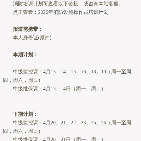
消防培训计划可查看以下链接，或咨询本站客服。
点击查看：
2026年消防设施操作员培训计划
报道需携带：
本人身份证(原件)
本期计划：
中级监控课：4月13、14、15、16、18、19（周一至周
四，周六，周日）
中级维保课：4月13、14日（周一、周二）
下期计划
：
中级监控课：4月20、21、22、23、25、26（周一至周
四，周六，周日）
中级维保课：4月20、21日（周一、周二）