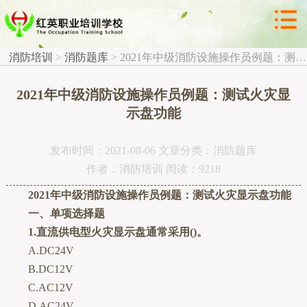



消防题库
消防培训
>
消防题库
>
2021年中级消防设施操作员例题：测试火灾显示盘功能
2021年中级消防设施操作员例题：测试火灾显
示盘功能
发布时间：2021-08-06 文章分类：消防题库
作者：消防培训 阅读：9218
2021年中级消防设施操作员例题：测试火灾显示盘功能
一、单项选择题
1.直流供电型火灾显示盘通常采用()。
A.DC24V
B.DC12V
C.AC12V
D.AC24V