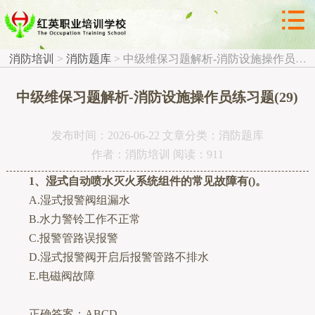



消防题库
消防培训
>
消防题库
>
中级维保习题解析-消防设施操作员练习题(29)
中级维保习题解析-消防设施操作员练习题(29)
发布时间：2026-06-22 文章分类：消防题库
作者：消防培训 阅读：911
1、湿式自动喷水灭火系统组件的常见故障有()。
A.湿式报警阀组漏水
B.水力警铃工作不正常
C.报警管路误报警
D.湿式报警阀开启后报警管路不排水
E.电磁阀故障
正确答案：ABCD