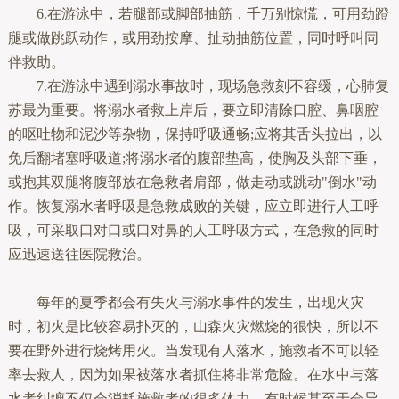
6.在游泳中，若腿部或脚部抽筋，千万别惊慌，可用劲蹬
腿或做跳跃动作，或用劲按摩、扯动抽筋位置，同时呼叫同
伴救助。
7.在游泳中遇到溺水事故时，现场急救刻不容缓，心肺复
苏最为重要。将溺水者救上岸后，要立即清除口腔、鼻咽腔
的呕吐物和泥沙等杂物，保持呼吸通畅;应将其舌头拉出，以
免后翻堵塞呼吸道;将溺水者的腹部垫高，使胸及头部下垂，
或抱其双腿将腹部放在急救者肩部，做走动或跳动"倒水"动
作。恢复溺水者呼吸是急救成败的关键，应立即进行人工呼
吸，可采取口对口或口对鼻的人工呼吸方式，在急救的同时
应迅速送往医院救治。
每年的夏季都会有失火与溺水事件的发生，出现火灾
时，初火是比较容易扑灭的，山森火灾燃烧的很快，所以不
要在野外进行烧烤用火。当发现有人落水，施救者不可以轻
率去救人，因为如果被落水者抓住将非常危险。在水中与落
水者纠缠不仅会消耗施救者的很多体力，有时候甚至于会导