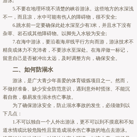
游泳;
5.不要在地理环境不清楚的峡谷游泳。这些地方的水深浅
不一，而且凉，水中可能有伤人的障碍物，很不安全;
6.跳水前一定要确保此处水深至少有3米，并且水下没有
杂草、岩石或其他障碍物。以脚先入水较为安全;
7.在海中游泳，要沿着海岸线平行方向而游，游泳技术不
精良或体力不充沛者，不要涉水至深处。在海岸做一标记，
留意自己是否被冲出太远，及时调整方向，确保安全。
二、如何防溺水
游泳，是广大青少年喜爱的体育锻炼项目之一。然而，
不做好准备、缺少安全防范意识，遇到意外时慌张、不能沉
着自救，极易发生溺水伤亡事故。
为了确保游泳安全，防止溺水事故的发生，必须做到以
下几点：
1.不可以独自一个人外出游泳，更不可以到不摸底和不知
道水情或比较危险性且宜造成溺水伤亡事故的地点去游泳。