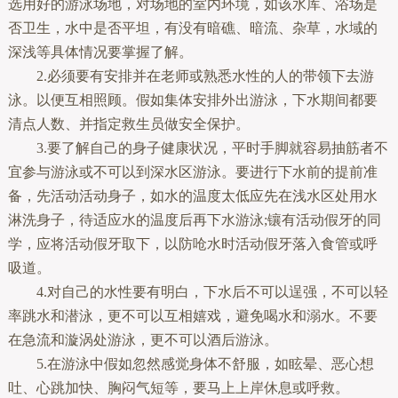
选用好的游泳场地，对场地的室内环境，如该水库、浴场是
否卫生，水中是否平坦，有没有暗礁、暗流、杂草，水域的
深浅等具体情况要掌握了解。
2.必须要有安排并在老师或熟悉水性的人的带领下去游
泳。以便互相照顾。假如集体安排外出游泳，下水期间都要
清点人数、并指定救生员做安全保护。
3.要了解自己的身子健康状况，平时手脚就容易抽筋者不
宜参与游泳或不可以到深水区游泳。要进行下水前的提前准
备，先活动活动身子，如水的温度太低应先在浅水区处用水
淋洗身子，待适应水的温度后再下水游泳;镶有活动假牙的同
学，应将活动假牙取下，以防呛水时活动假牙落入食管或呼
吸道。
4.对自己的水性要有明白，下水后不可以逞强，不可以轻
率跳水和潜泳，更不可以互相嬉戏，避免喝水和溺水。不要
在急流和漩涡处游泳，更不可以酒后游泳。
5.在游泳中假如忽然感觉身体不舒服，如眩晕、恶心想
吐、心跳加快、胸闷气短等，要马上上岸休息或呼救。