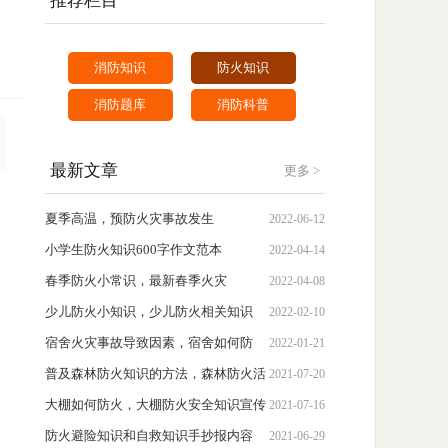
推荐栏目
消防知识
防火知识
消防题库
消防科普
最新文章
更多 >
夏季高温，预防火灾事故发生
2022-06-12
小学生防火知识600字作文范本
2022-04-14
春季防火小常识，最新春季火灾
2022-04-08
少儿防火小知识，少儿防火相关知识
2022-02-10
宿舍火灾事故导致因素，宿舍如何防
2022-01-21
火?
普及森林防火知识的方法，森林防火活
2021-07-20
动建议心得体会
大棚如何防火，大棚防火安全知识宣传
2021-07-16
防火避险知识和自救知识手抄报内容
2021-06-29