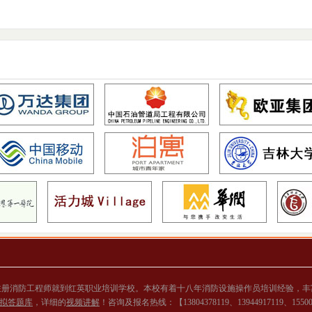
注册消防工程师就到红英职业培训学校。本校有着十八年消防设施操作员培训经验，丰
拟答题库
，详细的
视频讲解
！咨询及报名热线：【13804378119、13944917119、155