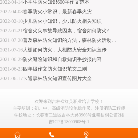
2022-04-14
小学生防火知识600字作文范本
2022-04-08
春季防火小常识，最新春季火灾
2022-02-10
少儿防火小知识，少儿防火相关知识
2022-01-21
宿舍火灾事故导致因素，宿舍如何防火?
2021-07-20
普及森林防火知识的方法，森林防火活动建议心得体会
2021-07-16
大棚如何防火，大棚防火安全知识宣传
2021-06-29
防火避险知识和自救知识手抄报内容
2021-06-23
四年级作文防火知识范文二则
2021-06-17
卡通森林防火知识宣传图片大全
欢迎来到吉林省红英职业培训学校！
主要培训：初、中、高级消防设施操作员、注册消防工程师
学校地址：长春市二道区吉林大路3966号亚泰梧桐公馆2楼
吉ICP备18000908号-1


