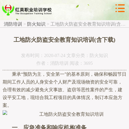



防火知识
消防培训
>
防火知识
>
工地防火防盗安全教育知识培训(含下载)
工地防火防盗安全教育知识培训(含下载)
发布时间：2020-07-24 文章分类：防火知识
作者：消防培训 阅读：3695
秉承“预防为主，安全第一”的基本原则，确保和畅园节日
期间工作人员的人身安全个人财产及现场物资的安全可靠，
合理有效的减少避免火灾事故、盗窃等恶性案件的产生，建
设平安工地，现结合我工程项目的具体情况，制订本应急方
案。
一、应急准备和响应机构准备