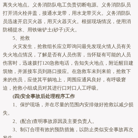
离失火地点。义务消防队电工负责切断电源。义务消防队员
打开消火栓井盖，接通水龙带，用水龙带灭火。义务消防队
员迅速开启灭火器，用灭火器灭火。根据现场情况，使用消
防桶提水、用铁锹铲土(砂子)灭火。
5、抢救
火灾发生，抢救组长应立即询问最先发现火情人员有关
失火地点情况，了解是否有人员伤害，当怀疑有可能的人员
伤害时，迅速拨打120急救电话，告知失火地点，附近醒目建
筑物，并派接车员到路口接应。在急救车未到来前，抢救下
来的伤员，应使其平躺地上，周围应通风良好，有呼吸窘
迫，抢救小组成员对其进行口对口人工呼吸。
(四)安全事故后处理程序工作
1、保护现场，并在尽量的范围内安排做好抢救以减少损
失。
2、(配合)查明事故原因及主要负责人。
3、制订合理有效的预防措施，以防止类似安全事故再次
发生。