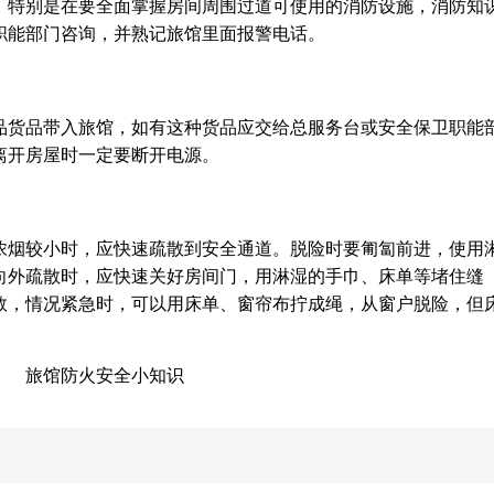
，特别是在要全面掌握房间周围过道可使用的消防设施，消防知
职能部门咨询，并熟记旅馆里面报警电话。
品货品带入旅馆，如有这种货品应交给总服务台或安全保卫职能
离开房屋时一定要断开电源。
浓烟较小时，应快速疏散到安全通道。脱险时要匍匐前进，使用
向外疏散时，应快速关好房间门，用淋湿的手巾、床单等堵住缝
救，情况紧急时，可以用床单、窗帘布拧成绳，从窗户脱险，但
。