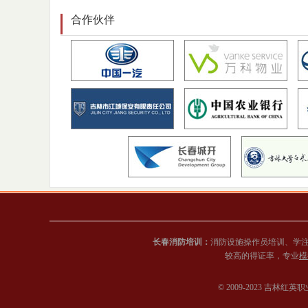
合作伙伴
长春消防培训：
消防设施操作员培训、学
较高的得证率，专业
模
© 2009-2023 吉林红英职业培训