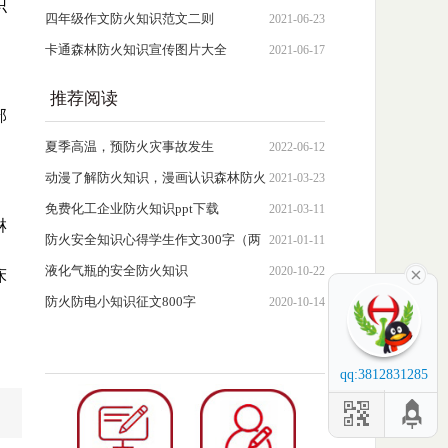
识
四年级作文防火知识范文二则
2021-06-23
卡通森林防火知识宣传图片大全
2021-06-17
推荐阅读
部
夏季高温，预防火灾事故发生
2022-06-12
动漫了解防火知识，漫画认识森林防火
2021-03-23
知识
免费化工企业防火知识ppt下载
2021-03-11
淋
防火安全知识心得学生作文300字（两
2021-01-11
篇可下载）
液化气瓶的安全防火知识
2020-10-22
床
防火防电小知识征文800字
2020-10-14
qq:3812831285