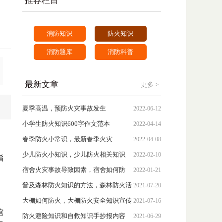
推荐栏目
消防知识
防火知识
消防题库
消防科普
最新文章
更多 >
夏季高温，预防火灾事故发生
2022-06-12
小学生防火知识600字作文范本
2022-04-14
春季防火小常识，最新春季火灾
2022-04-08
少儿防火小知识，少儿防火相关知识
2022-02-10
指
宿舍火灾事故导致因素，宿舍如何防
2022-01-21
火?
普及森林防火知识的方法，森林防火活
2021-07-20
动建议心得体会
大棚如何防火，大棚防火安全知识宣传
2021-07-16
馆
防火避险知识和自救知识手抄报内容
2021-06-29