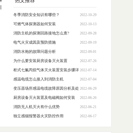
热文推荐
引
冬季消防安全知识有哪些？
2022-10-29
可燃气体探测器如何安装
2022-10-13
消防主机的探测回路接地怎么查?
2022-09-28
电气火灾成因及预防措施
2022-09-19
消防水炮的故障问题分析
2022-09-01
为什么要安装厨房设备灭火装置
2022-07-26
柜式七氟丙烷气体灭火装置安装步骤详
2022-07-14
解
感温电缆怎么接入到消防主机
2022-07-04
变压器场所感温电缆故障原因分析及处
2022-06-29
理措施
厨房设备灭火装置及电磁阀如何安装
2022-06-26
消防无人机灭火有什么优势
2022-06-21
独立感烟报警器火灾防控作用
2022-06-17