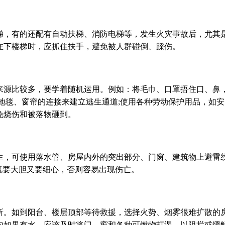
梯，有的还配有自动扶梯、消防电梯等，发生火灾事故后，尤其
在下楼梯时，应抓住扶手，避免被人群碰倒、踩伤。
来源比较多，要学着随机运用。例如：将毛巾、口罩捂住口、鼻
地毯、窗帘的连接来建立逃生通道;使用各种劳动保护用品，如安
免烧伤和被落物砸到。
生，可使用落水管、房屋内外的突出部分、门窗、建筑物上避雷
，既要大胆又要细心，否则容易出现伤亡。
所。如到阳台、楼层顶部等待救援，选择火势、烟雾很难扩散的
内如果有水，应该及时将门、窗和各种可燃物打湿，以阻拦或缓