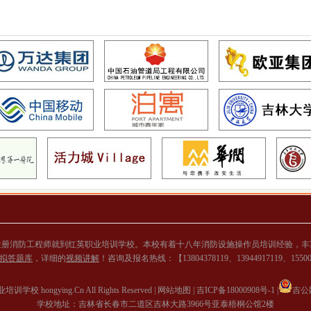
注册消防工程师就到红英职业培训学校。本校有着十八年消防设施操作员培训经验，丰
拟答题库
，详细的
视频讲解
！咨询及报名热线：【13804378119、13944917119、155
学校 hongying.Cn All Rights Reserved |
网站地图 |
吉ICP备18000908号-1 |
吉公网
学校地址：吉林省长春市二道区吉林大路3966号亚泰梧桐公馆2楼