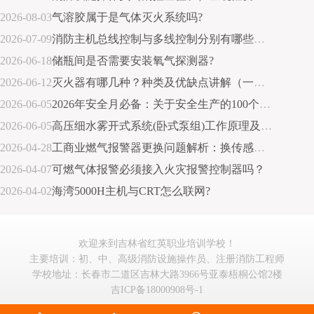
2026-08-03
气溶胶属于是气体灭火系统吗?
2026-07-09
消防主机总线控制与多线控制分别有哪些优缺点？
2026-06-18
储瓶间是否需要安装氧气探测器?
2026-06-12
灭火器有哪几种？种类及优缺点讲解（一张图说明）
2026-06-05
2026年安全月必备：关于安全生产的100个常识
2026-06-05
高压细水雾开式系统(卧式泵组)工作原理及灭火流程详解
2026-04-28
工商业燃气报警器更换问题解析：换传感器还是换整机?
2026-04-07
可燃气体报警必须接入火灾报警控制器吗？
2026-04-02
海湾5000H主机与CRT怎么联网?
欢迎来到吉林省红英职业培训学校！
主要培训：初、中、高级消防设施操作员、注册消防工程师
学校地址：长春市二道区吉林大路3966号亚泰梧桐公馆2楼
吉ICP备18000908号-1